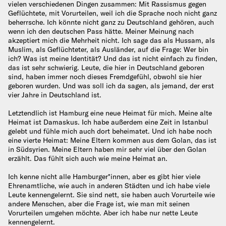
vielen verschiedenen Dingen zusammen: Mit Rassismus gegen
Geflüchtete, mit Vorurteilen, weil ich die Sprache noch nicht ganz
beherrsche. Ich könnte nicht ganz zu Deutschland gehören, auch
wenn ich den deutschen Pass hätte. Meiner Meinung nach
akzeptiert mich die Mehrheit nicht. Ich sage das als Hussam, als
Muslim, als Geflüchteter, als Ausländer, auf die Frage: Wer bin
ich? Was ist meine Identität? Und das ist nicht einfach zu finden,
das ist sehr schwierig. Leute, die hier in Deutschland geboren
sind, haben immer noch dieses Fremdgefühl, obwohl sie hier
geboren wurden. Und was soll ich da sagen, als jemand, der erst
vier Jahre in Deutschland ist.
Letztendlich ist Hamburg eine neue Heimat für mich. Meine alte
Heimat ist Damaskus. Ich habe außerdem eine Zeit in Istanbul
gelebt und fühle mich auch dort beheimatet. Und ich habe noch
eine vierte Heimat: Meine Eltern kommen aus dem Golan, das ist
in Südsyrien. Meine Eltern haben mir sehr viel über den Golan
erzählt. Das fühlt sich auch wie meine Heimat an.
Ich kenne nicht alle Hamburger*innen, aber es gibt hier viele
Ehrenamtliche, wie auch in anderen Städten und ich habe viele
Leute kennengelernt. Sie sind nett, sie haben auch Vorurteile wie
andere Menschen, aber die Frage ist, wie man mit seinen
Vorurteilen umgehen möchte. Aber ich habe nur nette Leute
kennengelernt.