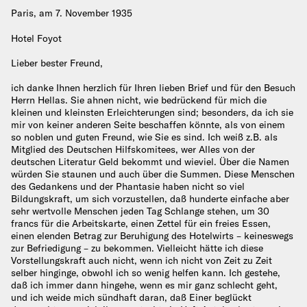
Paris, am 7. November 1935
Hotel Foyot
Lieber bester Freund,
ich danke Ihnen herzlich für Ihren lieben Brief und für den Besuch
Herrn Hellas. Sie ahnen nicht, wie bedrückend für mich die
kleinen und kleinsten Erleichterungen sind; besonders, da ich sie
mir von keiner anderen Seite beschaffen könnte, als von einem
so noblen und guten Freund, wie Sie es sind. Ich weiß z.B. als
Mitglied des Deutschen Hilfskomitees, wer Alles von der
deutschen Literatur Geld bekommt und wieviel. Über die Namen
würden Sie staunen und auch über die Summen. Diese Menschen
des Gedankens und der Phantasie haben nicht so viel
Bildungskraft, um sich vorzustellen, daß hunderte einfache aber
sehr wertvolle Menschen jeden Tag Schlange stehen, um 30
francs für die Arbeitskarte, einen Zettel für ein freies Essen,
einen elenden Betrag zur Beruhigung des Hotelwirts – keineswegs
zur Befriedigung – zu bekommen. Vielleicht hätte ich diese
Vorstellungskraft auch nicht, wenn ich nicht von Zeit zu Zeit
selber hinginge, obwohl ich so wenig helfen kann. Ich gestehe,
daß ich immer dann hingehe, wenn es mir ganz schlecht geht,
und ich weide mich sündhaft daran, daß Einer beglückt