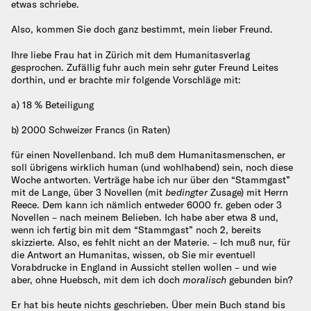
etwas schriebe.
Also, kommen Sie doch ganz bestimmt, mein lieber Freund.
Ihre liebe Frau hat in Zürich mit dem Humanitasverlag
gesprochen. Zufällig fuhr auch mein sehr guter Freund Leites
dorthin, und er brachte mir folgende Vorschläge mit:
a) 18 % Beteiligung
b) 2000 Schweizer Francs (in Raten)
für einen Novellenband. Ich muß dem Humanitasmenschen, er
soll übrigens wirklich human (und wohlhabend) sein, noch diese
Woche antworten. Verträge habe ich nur über den “Stammgast”
mit de Lange, über 3 Novellen (mit
bedingter
Zusage) mit Herrn
Reece. Dem kann ich nämlich entweder 6000 fr. geben oder 3
Novellen – nach meinem Belieben. Ich habe aber etwa 8 und,
wenn ich fertig bin mit dem “Stammgast” noch 2, bereits
skizzierte. Also, es fehlt nicht an der Materie. – Ich muß nur, für
die Antwort an Humanitas, wissen, ob Sie mir eventuell
Vorabdrucke in England in Aussicht stellen wollen – und wie
aber, ohne Huebsch, mit dem ich doch
moralisch
gebunden bin?
Er hat bis heute nichts geschrieben. Über mein Buch stand bis