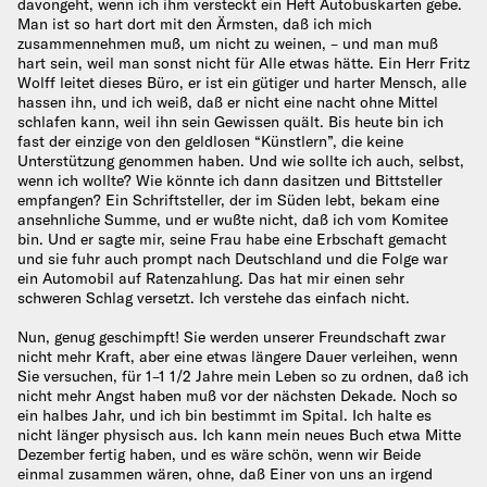
davongeht, wenn ich ihm versteckt ein Heft Autobuskarten gebe.
Man ist so hart dort mit den Ärmsten, daß ich mich
zusammennehmen muß, um nicht zu weinen, – und man muß
hart sein, weil man sonst nicht für Alle etwas hätte. Ein Herr Fritz
Wolff leitet dieses Büro, er ist ein gütiger und harter Mensch, alle
hassen ihn, und ich weiß, daß er nicht eine nacht ohne Mittel
schlafen kann, weil ihn sein Gewissen quält. Bis heute bin ich
fast der einzige von den geldlosen “Künstlern”, die keine
Unterstützung genommen haben. Und wie sollte ich auch, selbst,
wenn ich wollte? Wie könnte ich dann dasitzen und Bittsteller
empfangen? Ein Schriftsteller, der im Süden lebt, bekam eine
ansehnliche Summe, und er wußte nicht, daß ich vom Komitee
bin. Und er sagte mir, seine Frau habe eine Erbschaft gemacht
und sie fuhr auch prompt nach Deutschland und die Folge war
ein Automobil auf Ratenzahlung. Das hat mir einen sehr
schweren Schlag versetzt. Ich verstehe das einfach nicht.
Nun, genug geschimpft! Sie werden unserer Freundschaft zwar
nicht mehr Kraft, aber eine etwas längere Dauer verleihen, wenn
Sie versuchen, für 1–1 1/2 Jahre mein Leben so zu ordnen, daß ich
nicht mehr Angst haben muß vor der nächsten Dekade. Noch so
ein halbes Jahr, und ich bin bestimmt im Spital. Ich halte es
nicht länger physisch aus. Ich kann mein neues Buch etwa Mitte
Dezember fertig haben, und es wäre schön, wenn wir Beide
einmal zusammen wären, ohne, daß Einer von uns an irgend