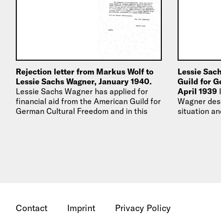
Rejection letter from Markus Wolf to
Lessie Sac
Lessie Sachs Wagner, January 1940.
Guild for 
Lessie Sachs Wagner has applied for
April 1939
financial aid from the American Guild for
Wagner desc
German Cultural Freedom and in this
situation and
letter she is denied her…
time to foc
Contact
Imprint
Privacy Policy