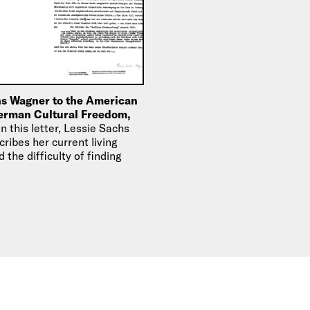
hs Wagner to the American
German Cultural Freedom,
In this letter, Lessie Sachs
ribes her current living
 the difficulty of finding
us on her work. She is…