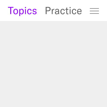
s
Topics
Practice
fugees Archive