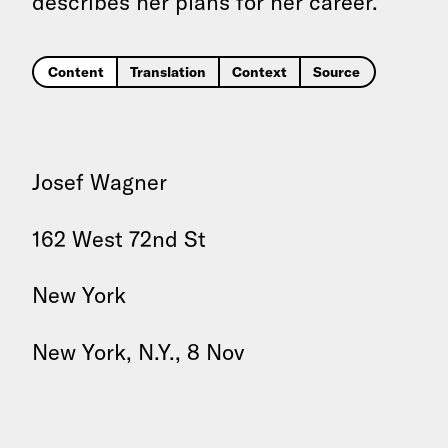
describes her plans for her career.
Content
Translation
Context
Source
Josef Wagner
162 West 72nd St
New York
New York, N.Y., 8 Nov