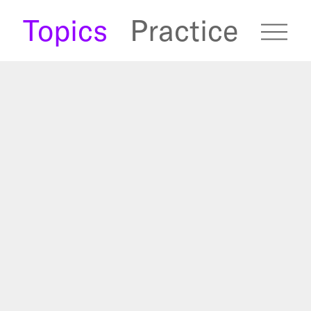
s
Topics
Practice
fugees Archive