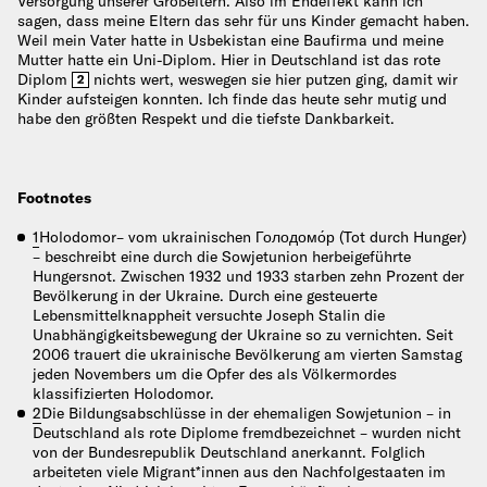
Versorgung unserer Großeltern. Also im Endeffekt kann ich
sagen, dass meine Eltern das sehr für uns Kinder gemacht haben.
Weil mein Vater hatte in Usbekistan eine Baufirma und meine
Mutter hatte ein Uni-Diplom. Hier in Deutschland ist das rote
Diplom
nichts wert, weswegen sie hier putzen ging, damit wir
2
Kinder aufsteigen konnten. Ich finde das heute sehr mutig und
habe den größten Respekt und die tiefste Dankbarkeit.
Footnotes
1
Holodomor– vom ukrainischen Голодомо́р (Tot durch Hunger)
– beschreibt eine durch die Sowjetunion herbeigeführte
Hungersnot. Zwischen 1932 und 1933 starben zehn Prozent der
Bevölkerung in der Ukraine. Durch eine gesteuerte
Lebensmittelknappheit versuchte Joseph Stalin die
Unabhängigkeitsbewegung der Ukraine so zu vernichten. Seit
2006 trauert die ukrainische Bevölkerung am vierten Samstag
jeden Novembers um die Opfer des als Völkermordes
klassifizierten Holodomor.
2
Die Bildungsabschlüsse in der ehemaligen Sowjetunion – in
Deutschland als rote Diplome fremdbezeichnet – wurden nicht
von der Bundesrepublik Deutschland anerkannt. Folglich
arbeiteten viele Migrant*innen aus den Nachfolgestaaten im