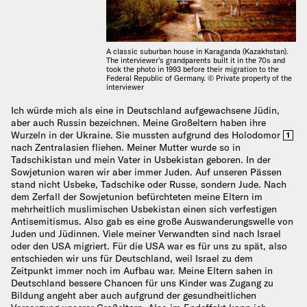
A classic suburban house in Karaganda (Kazakhstan).
The interviewer’s grandparents built it in the 70s and
took the photo in 1993 before their migration to the
Federal Republic of Germany. © Private property of the
interviewer
Ich würde mich als eine in Deutschland aufgewachsene Jüdin,
aber auch Russin bezeichnen. Meine Großeltern haben ihre
Wurzeln in der Ukraine. Sie mussten aufgrund des Holodomor
1
nach Zentralasien fliehen. Meiner Mutter wurde so in
Tadschikistan und mein Vater in Usbekistan geboren. In der
Sowjetunion waren wir aber immer Juden. Auf unseren Pässen
stand nicht Usbeke, Tadschike oder Russe, sondern Jude. Nach
dem Zerfall der Sowjetunion befürchteten meine Eltern im
mehrheitlich muslimischen Usbekistan einen sich verfestigen
Antisemitismus. Also gab es eine große Auswanderungswelle von
Juden und Jüdinnen. Viele meiner Verwandten sind nach Israel
oder den USA migriert. Für die USA war es für uns zu spät, also
entschieden wir uns für Deutschland, weil Israel zu dem
Zeitpunkt immer noch im Aufbau war. Meine Eltern sahen in
Deutschland bessere Chancen für uns Kinder was Zugang zu
Bildung angeht aber auch aufgrund der gesundheitlichen