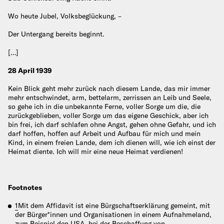
Wo heute Jubel, Volksbeglückung, –
Der Untergang bereits beginnt.
[…]
28 April 1939
Kein Blick geht mehr zurück nach diesem Lande, das mir immer
mehr entschwindet, arm, bettelarm, zerrissen an Leib und Seele,
so gehe ich in die unbekannte Ferne, voller Sorge um die, die
zurückgeblieben, voller Sorge um das eigene Geschick, aber ich
bin frei, ich darf schlafen ohne Angst, gehen ohne Gefahr, und ich
darf hoffen, hoffen auf Arbeit und Aufbau für mich und mein
Kind, in einem freien Lande, dem ich dienen will, wie ich einst der
Heimat diente. Ich will mir eine neue Heimat verdienen!
Footnotes
1
Mit dem Affidavit ist eine Bürgschaftserklärung gemeint, mit
der Bürger*innen und Organisationen in einem Aufnahmeland,
zum Beispiel den USA, bei der Beschaffung von