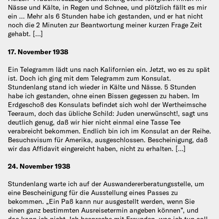
Nässe und Kälte, in Regen und Schnee, und plötzlich fällt es mir
ein … Mehr als 6 Stunden habe ich gestanden, und er hat nicht
noch die 2 Minuten zur Beantwortung meiner kurzen Frage Zeit
gehabt. […]
17. November 1938
Ein Telegramm lädt uns nach Kalifornien ein. Jetzt, wo es zu spät
ist. Doch ich ging mit dem Telegramm zum Konsulat.
Stundenlang stand ich wieder in Kälte und Nässe. 5 Stunden
habe ich gestanden, ohne einen Bissen gegessen zu haben. Im
Erdgeschoß des Konsulats befindet sich wohl der Wertheimsche
Teeraum, doch das übliche Schild: Juden unerwünscht!, sagt uns
deutlich genug, daß wir hier nicht einmal eine Tasse Tee
verabreicht bekommen. Endlich bin ich im Konsulat an der Reihe.
Besuchsvisum für Amerika, ausgeschlossen. Bescheinigung, daß
wir das Affidavit eingereicht haben, nicht zu erhalten. […]
24. November 1938
Stundenlang warte ich auf der Auswandererberatungsstelle, um
eine Bescheinigung für die Ausstellung eines Passes zu
bekommen. „Ein Paß kann nur ausgestellt werden, wenn Sie
einen ganz bestimmten Ausreisetermin angeben können”, und