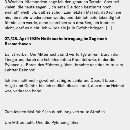
3 Wochen. Niemandem sage ich den genauen Termin. Aber bei
vielen, die heute sagen: „Ich sehe Sie doch bestimmt noch
einmal”, weiß ich, daß es schon zum letzten Mal ist, daß ich sie
nie, nie mehr wiedersehen werde, und daß ich bald lebendig tot
für sie sein werde, denn schreiben von draußen, ich kann es
nicht, darf es nicht, ich würde sie ja in Gefahr bringen. […]
27./28. April 1939: Notizbucheintragung im Zug nach
Bremerhaven
Es ist vorbei. Um Mitternacht sind wir fortgefahren. Durch den
Tiergarten, durch die hellerleuchtete Prachtstraße, in der die
Pylonen zu Ehren des Führers glühen, brachte uns das Auto zum
Lehrter Bahnhof.
Ich bin nicht mehr gewöhnt, ruhig zu schlafen. Überall lauert
Angst und Gefahr, bis ich endlich dieses Land, das meine Heimat
war, verlassen habe…
Zum letzten Mal fahr’ ich durch lang vertraute Straßen
Um Mitternacht. Und die Pylonen glühen.