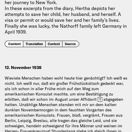
her journey to New York.
In these excerpts from the diary, Hertha depicts her
attempts to save her child, her husband, and herself. A
visa or permit or would save her and her family’s lives.
Finally she was lucky, the Nathorff family left Germany in
April 1939.
Content
Translation
Context
Source
12. November 1938
Wieviele Menschen haben wohl heute hier genächtigt? Ich weiß es
nicht. Ich weiß nur, daß ein großer Frühstückstisch gedeckt war,
als ich schon in aller Frühe mich auf den Weg zum
amerikanischen Konsulat machte, um eine Bestätigung zu
erbitten, daß wir schon im August unser Affidavit
abgegeben
1
hatten. Unzählige Menschen standen mit mir an dem kalten
dunklen Novembermorgen in dem feuchten Vorgarten des
amerikanischen Konsulats. Frauen, blaß, vergrämt, Frauen aus
Berlin, Leipzig, Breslau, alle tragen das gleiche Leid, und sie
schweigen, handeln schweigend für ihre Männer und weinen im
Herzen- Frauenkreuzzug! Stundenlang stehe ich gleich ihnen in