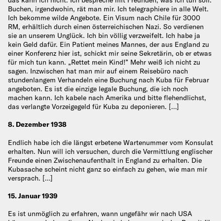
das kann ich nicht. Ich bespreche mit Freunden, was ich tun soll.
Buchen, irgendwohin, rät man mir. Ich telegraphiere in alle Welt.
Ich bekomme wilde Angebote. Ein Visum nach Chile für 3000
RM, erhältlich durch einen österreichischen Nazi. So verdienen
sie an unserem Unglück. Ich bin völlig verzweifelt. Ich habe ja
kein Geld dafür. Ein Patient meines Mannes, der aus England zu
einer Konferenz hier ist, schickt mir seine Sekretärin, ob er etwas
für mich tun kann. „Rettet mein Kind!” Mehr weiß ich nicht zu
sagen. Inzwischen hat man mir auf einem Reisebüro nach
stundenlangem Verhandeln eine Buchung nach Kuba für Februar
angeboten. Es ist die einzige legale Buchung, die ich noch
machen kann. Ich kabele nach Amerika und bitte flehendlichst,
das verlangte Vorzeigegeld für Kuba zu deponieren. […]
8. Dezember 1938
Endlich habe ich die längst erbetene Wartenummer vom Konsulat
erhalten. Nun will ich versuchen, durch die Vermittlung englischer
Freunde einen Zwischenaufenthalt in England zu erhalten. Die
Kubasache scheint nicht ganz so einfach zu gehen, wie man mir
versprach. […]
15. Januar 1939
Es ist unmöglich zu erfahren, wann ungefähr wir nach USA