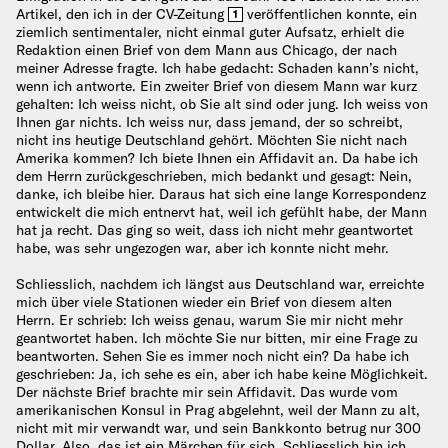
Artikel, den ich in der CV-Zeitung
veröffentlichen konnte, ein
1
ziemlich sentimentaler, nicht einmal guter Aufsatz, erhielt die
Redaktion einen Brief von dem Mann aus Chicago, der nach
meiner Adresse fragte. Ich habe gedacht: Schaden kann’s nicht,
wenn ich antworte. Ein zweiter Brief von diesem Mann war kurz
gehalten: Ich weiss nicht, ob Sie alt sind oder jung. Ich weiss von
Ihnen gar nichts. Ich weiss nur, dass jemand, der so schreibt,
nicht ins heutige Deutschland gehört. Möchten Sie nicht nach
Amerika kommen? Ich biete Ihnen ein Affidavit an. Da habe ich
dem Herrn zurückgeschrieben, mich bedankt und gesagt: Nein,
danke, ich bleibe hier. Daraus hat sich eine lange Korrespondenz
entwickelt die mich entnervt hat, weil ich gefühlt habe, der Mann
hat ja recht. Das ging so weit, dass ich nicht mehr geantwortet
habe, was sehr ungezogen war, aber ich konnte nicht mehr.
Schliesslich, nachdem ich längst aus Deutschland war, erreichte
mich über viele Stationen wieder ein Brief von diesem alten
Herrn. Er schrieb: Ich weiss genau, warum Sie mir nicht mehr
geantwortet haben. Ich möchte Sie nur bitten, mir eine Frage zu
beantworten. Sehen Sie es immer noch nicht ein? Da habe ich
geschrieben: Ja, ich sehe es ein, aber ich habe keine Möglichkeit.
Der nächste Brief brachte mir sein Affidavit. Das wurde vom
amerikanischen Konsul in Prag abgelehnt, weil der Mann zu alt,
nicht mit mir verwandt war, und sein Bankkonto betrug nur 300
Dollar. Also, das ist ein Märchen für sich. Schliesslich bin ich