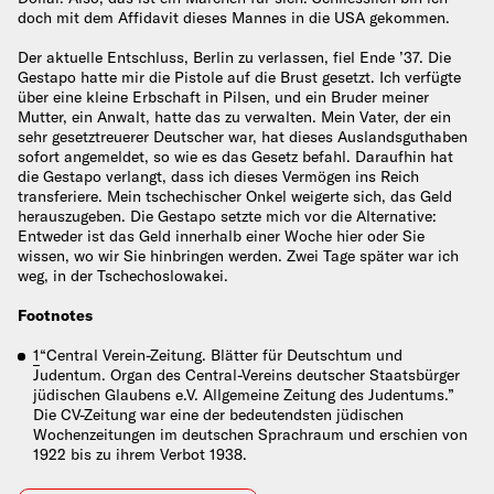
doch mit dem Affidavit dieses Mannes in die USA gekommen.
Der aktuelle Entschluss, Berlin zu verlassen, fiel Ende ’37. Die
Gestapo hatte mir die Pistole auf die Brust gesetzt. Ich verfügte
über eine kleine Erbschaft in Pilsen, und ein Bruder meiner
Mutter, ein Anwalt, hatte das zu verwalten. Mein Vater, der ein
sehr gesetztreuerer Deutscher war, hat dieses Auslandsguthaben
sofort angemeldet, so wie es das Gesetz befahl. Daraufhin hat
die Gestapo verlangt, dass ich dieses Vermögen ins Reich
transferiere. Mein tschechischer Onkel weigerte sich, das Geld
herauszugeben. Die Gestapo setzte mich vor die Alternative:
Entweder ist das Geld innerhalb einer Woche hier oder Sie
wissen, wo wir Sie hinbringen werden. Zwei Tage später war ich
weg, in der Tschechoslowakei.
Footnotes
1
“Central Verein-Zeitung. Blätter für Deutschtum und
Judentum. Organ des Central-Vereins deutscher Staatsbürger
jüdischen Glaubens e.V. Allgemeine Zeitung des Judentums.”
Die CV-Zeitung war eine der bedeutendsten jüdischen
Wochenzeitungen im deutschen Sprachraum und erschien von
1922 bis zu ihrem Verbot 1938.