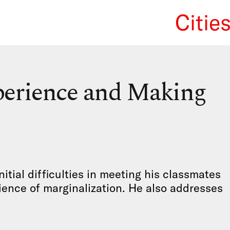
Citie
We Re
perience and Making
nitial difficulties in meeting his classmates
ience of marginalization. He also addresses