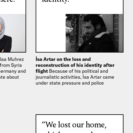
laa Muhrez
İsa Artar on the loss and
 from Syria
reconstruction of his identity after
 Germany and
flight
Because of his political and
ate about
journalistic activities, İsa Artar came
under state pressure and police
observation in Turkey. Before he was
sentenced to a…
“We lost our home,