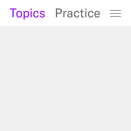
s
Topics
Practice
fugees Archive