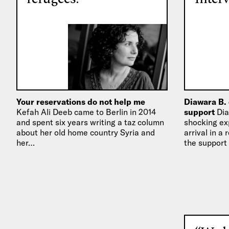
Your reservations do not help me
Diawara B.
Kefah Ali Deeb came to Berlin in 2014
support
Dia
and spent six years writing a taz column
shocking ex
about her old home country Syria and
arrival in a
her…
the support