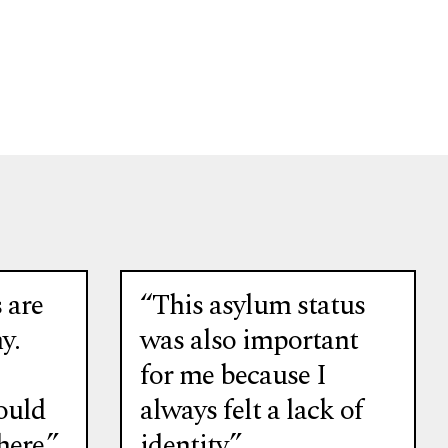
 are
“This asylum status
y.
was also important
for me because I
ould
always felt a lack of
here.”
identity.”