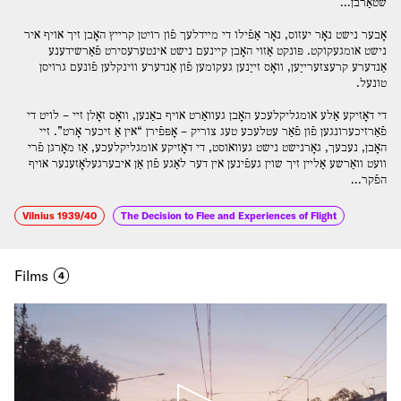
שטאַרבן…
אָבער נישט נאָר יעזוס, נאָר אַפֿילו די מײדלעך פֿון רויטן קרײץ האָבן זיך אויף איר
נישט אומגעקוקט. פּונקט אַזוי האָבן קײנעם נישט אינטערעסירט פֿאַרשידענע
אַנדערע קרעצזערײַען, װאָס זײַנען געקומען פֿון אַנדערע װינקלען פֿונעם גרויסן
טונעל.
די דאָזיקע אַלע אומגליקלעכע האָבן געװאַרט אויף באַנען, װאָס זאָלן זײ – לויט די
פֿאַרזיכערונגען פֿון פֿאַר עטלעכע טעג צוריק – אָפּפֿירן “אין אַ זיכער אָרט”. זײ
האָבן, נעבעך, גאָרנישט נישט געװאוסט, די דאָזיקע אומגליקלעכע, אַז מאָרגן פֿרי
װעט װאַרשע אַלײן זיך שוין געפֿינען אין דער לאַגע פֿון אַן איבערגעלאָזענער אויף
הפֿקר…
Vilnius 1939/40
The Decision to Flee and Experiences of Flight
Films
4