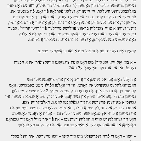
געלעגן טויזנטער פּליטים פֿון פּאָמערן (די מערבֿ־טײל פֿון פּוילן), װאו עס האָט שוין
באַלעבאַטעװעט היטלער. זײ זײַנען דאָ געלעגן פֿאַרלאָזן פֿון גאָט, פֿון מענטשן אונ
פֿון זײער אײגענער רעגירונג. די אײנציקע װעזנס, װאָס האָבן זיך אַרומגעדרײט
צװישן זײ, אײנעם גלעטנדיק איבערן קאָפּ און גיבנדיק אַן אַנדערן אַ הײס גלאָז טײ,
זײַנען געװען אַ צװײ צענדליק בראַװע פּוילישע מײדלעך פֿון “רויטן קרײץ”. אָבער
בײַ זײער באַנצער װאונדערלעכער באַהערשטקײט האָבן זײ געהאַט אַזעלכע
באַגרענעצטע מעגלעכקײטן, אַז דער גיהנום איז… געבליבן אַ גיהנום.
עמעץ האָט געשריגן פֿון אַ װינקל מיט אַ פֿאַרכראָפּעטער שטים:
– אַ באַן זאָל זײַן, זאָג איך! מען האָט אונדז צוגעזאָגט אַװעקצופֿירן אין אַ זיכערן
געגנט! װאו איז אונדזער װאָיעװאָדע? װאו?
אַ הײַפֿל מאַטראָסן איז געזעסן אין אַ װינקל און אויף צוזאַמענגעלײגטע
האַנט־װאַליזקעס געשפּילט אין קאָרטן, װי זײ װאָלטן אַפֿילו נישט באַמערקט, װאָס
עס טוט זיך אַרום זײ. אויף אַ דערנעבנדיק שטיגל זײַנען 2 קלײנטשיקע מײדלעך
געלעגן מיט די קעפּ אויפֿן שטײן און געשלאָפֿן. איבער זײ, מיט אַ שטיגל העכער, איז
געזעסן אַ משוגענע פּויערטע און זיך געפֿלאָכטן לאַנגע, האַלב־גרויע צעפּ,
אויסברעכנדיק אַלע װײַלע מיט אַ װילד, װאַנזיניק געלעכטער. נישט װײַט פֿון איר
איז געלעגן אַ פֿרוי אין שטאָטישער נעטער קלײדונג – אַפֿילו אַ דאַמען־קאַפּעלוש
האָט זיך געװאַלגערט אויף אַ װאַליזע דערנעבן – און פֿון איר מויל האָט זיך געטראָגן
מאָנאָטאָן און אומאויפֿהערלעך אַ מאַטע טויזנט־מאָל איבערגעחזרטע פֿראַזע:
– יעזו – האָט די פֿרוי געפּרעפּלט מיט איר ליפּן – יעזו טײַערער, איך װעל באַלד