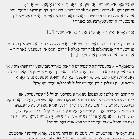
עמעץ האָט אויסגעפֿונען, אַז מען דאַרף אַרײַנגײן אין װאָקזאַל מיט אַ װײַטן
הינטערװעג. פֿאַרמאַטערטע און פֿאַרשװיצטע, האָט מען זיך געשלעפּט זײער װײַט
איבער אַ שלעכט־ברוקירטער פּראַגער גאַס ביז מען האָט זיך אַרײַנבאַקומען אין
פֿינצטערן, אויסגעשטאָרבענעם באַנהויף.
אַזוי האָט אַ באַנהויף נאָך קײנמאָל נישט אויסגעזען! […]
גײענדיק צו די טונעלן, האָט מען מיט אײן האַנט געשלעפּט די װאַליזעס און מיט דער
צװײטער זיך אָנגעהאַלטן פֿאַר דער פּאָלע פֿון דעם, װאָס איז געגאַנגען פֿאַר דיר –
אַזוי חושך איז געװען פֿון אַלע זײַטן. […]
מיטאַמאָל – אַ בלענדנדיקע ליכטיקײט און אַזאַ שאַרף־געביטענע “דעקאָראַציע”, אַז
נישט אײנעם פֿון אונדז – מיר יעדנפֿאַלס – האָט זיך גענומען מישן אין קאָפּ: צי איז
דאָס אַלץ, װאָס קומט מיט מיר איצטער פֿאָר, אַ רעאַלע געשעעניש, צי גאָר אַ
מיראַזש, אין װעלכן כ’בין געהײמניספֿול פֿאַרפּלאָנטערט געװאָרן?
איך האָב זיך פּלוצלונג אָפּגעפֿונען אין אַ געדיכטן קנויל פֿון שטײענדיקע און
ליגנדיקע מענטשלעכע װעזנס מיט אויסגעקרומטע, פֿאַרנעפּלטע, האַלב־װאַנזיניקע
געזיכטער. אַרום מיר האָט פֿון אַלע זײַטן זיך געטראָגן אַ גערויש פֿון טויזנטטער
מענטשלעכע שטימען – געשטיקטע געשפּרעכן, געװײנען פֿון קלײנע קינדער,
קרעכצן פֿון קראַנקע, אַ װילד געלעכטער פֿון עפּעס אַ משוגע־געװאָרענער פֿרוי.
גאָט אין הימל – אַזוי זעט דאָך מסתּמא אויס דער גיהנום!
נײן, דאָס איז, פֿאַרשטײט זיך, נישט געװען דער גיהנום, נאָר אַ קלײנער אויסשניט
פֿון דער קריגס־װירקלעכקײט. אין די העל־ [ז’ 56] באַלויכטענע טונעלן זײַנען