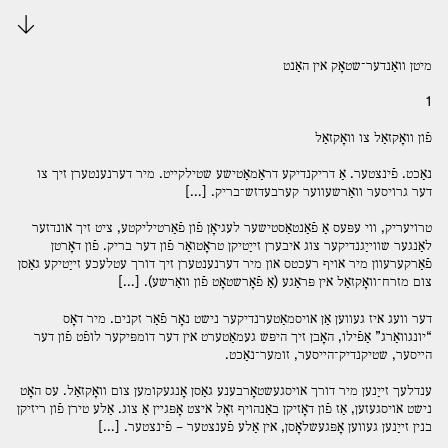
Download
מיטן װאַנדער־שטאָק אין האַנט
1
פֿון װאָקזאַל צו װאָקזאַל
נאַכט. פֿינצטער. אַ דריקנדיקע דראַמאַטישע שטילקײט. מיר דערנענטערן זיך צו
דער גרויסער װאַרשעװער קערבעדזש־בריק. […]
טרויעריק, װי עפּעס אַ פֿאַנטאַסטישער לעגיאָן פֿון פֿאַרטיליקטע, ציט זיך אונדזער
לאַנגער שװײַגנדיקער צוג איבערן זײַטיקן טראָטואַר פֿון דער בריק. פֿון דאָרטן
פֿאַרקערעװן מיר אויף רעכטס און מיר דערנענטערן זיך דורך עטלעכע זײַטיקע גאַסן
צום מזרח־װאָקזאַל אין פּראַגע (אַ פֿאָרשטאָט פֿון װאַרשע). […]
דער װעג איז געװען אַן אויסמאַטערנדיקער נישט נאָר פֿאַר זקנים. מיר דאָס
“יונגװאַרג” אַפֿילו, האָבן זיך היפּש געמאַטערט אין דער דומפּיקער לופֿט פֿון דער
הײסער, שטיקנדיק־הײסער, זומער־נאַכט.
ענדלעך זײַנען מיר דורך אויסגעשטאָרבענע גאַסן אָנגעקומען צום װאָקזאַל. עס האָט
נישט אויסגעזען, אַז פֿון דאָזיקן באַנהויף זאָל איצט אָפּגײן אַ צוג. אַלע טירן פֿון ריזיקן
בנין זײַנען געװען אָפּגעשלאָסן, אין אַלע פֿענצטער – פֿינצטער. […]