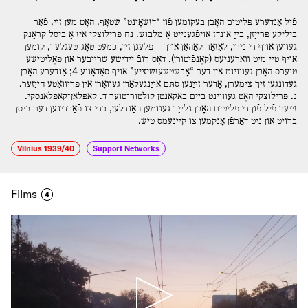
פֿיל אַנדערע פּליטים האָבן בעקומען פֿון “דזשאָינט” שטאָף, האָט מען זײ, פֿאַר
ביליקע פּרײַזן, בײַ אונדז אויפֿגענײט אַ מלבוש. נח פּרילוצקי איז אַ ביסל קראַנק
געװען אויף די נירן, לאַזאַר קאַהאַן אויך – פֿלעגן זײ, כּמעט טאָג־טעגלעך, קומען
אויף טײ מיט װאַרעניעס (קאָנפֿיטורן). דאָס רובֿ ייִדישע שרײַבער און פּאָליטישע
טוערס האָבן געװוינט אין דער “אָבשטשעזשיציע” אויף סאַדאָװע 4; אַנדערע האָבן
געדונגען זיך צימערן, אָדער זײַנען סתּם אײַנגעלאַדן געװאָרן אין פּריװאַטע הײַזער.
נ. פּרילוצקי האָט געװוינט בײַם באַקאַנטן קולטור־טוער ד. קאַפּלאַן־קאַפּלאַנסקי.
זײער פֿיל פֿון די פּליטים האָבן גלײַך גענומען האַנדלען, כּדי צו פֿאַרדינען דעם ביסן
ברויט און ניט דאַרפֿן אָנקמען צו קײנעמס טיש.
Vilnius 1939/40
Support Networks
Films
4