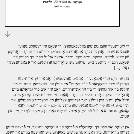
Download
די ליטװינטער האָבן גענומען באַלעבאַטעװען. די שטאָט איז דעמאָלט געװען
אוסגעהונגערט, האָבן זײ גלײַך אָרגאַניזירט אַ סטבילן צופֿלוס פֿון שפּײַז־פּראָדוקטן
פֿון ליטע. פֿלײַש, פּוטער, װײַס מעל, מילך, אײַער אד”גל האָבן זיך באַװיזן אין
שטאָט, הגם די ערשטע צײַט, פֿלעגט מען פּראָדוקטן אַרויסגעבן אין אַ באַגרענצטער
צאָל. […]
צו דער צײַט (סוף אָקטאָבער – אָנהויב נאָװעמבער) האָב איך זיך אין װילנע
געטראָפֿן מיטן דירעקטאָר פֿון “דזשאָינט” אין פּוילן פּר. גיטערמאַן. היות װי אין
װילנע בין איך געװען װי בײַ זיך אינדערהײם, האָב איך אים פֿיל געהאָלפֿן בײַם
אָרגאַניזירן הילף פֿאַר די פּליטים, בײַם באַזאָרגן זײ מיט װינטערדיקע פּאָלטנס,
װײַל אַלע זײַנען קײן װילנע דאָך געקומען צעלויפֿן אין זומערדיקע מאַנטלען. אין
דער צײַט זײַנען קײן װילנע אָנגעקומען מײַנע פֿרײַנט – נח פּרילוצקי, לאַזאַר
קאַהאַן, שושנה א.אַ. פֿיל פֿון מײַנע אַלטע פֿרײַנט האָבן באַקומען הילף בײַ מיר אין
שטוב.
אין יענעם יאָר האָט זיך געשטעלט אַ פֿריער און שװערער װינטער, די פֿרעסט זײַנען
געװען מוראדיקע. מיר האָבן אַ סך פּליטים באַזאָרגט מיט װאַרעמע בגדים און װעש.