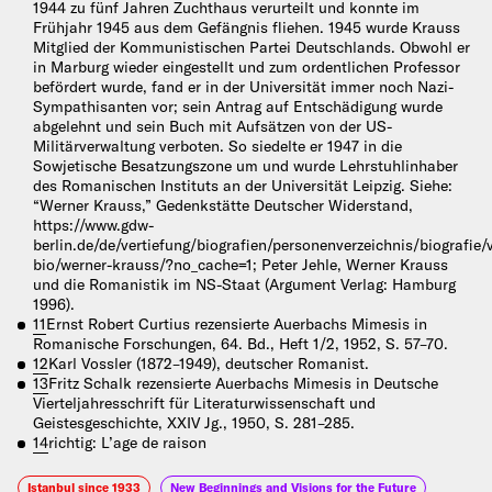
1944 zu fünf Jahren Zuchthaus verurteilt und konnte im
Frühjahr 1945 aus dem Gefängnis fliehen. 1945 wurde Krauss
Mitglied der Kommunistischen Partei Deutschlands. Obwohl er
in Marburg wieder eingestellt und zum ordentlichen Professor
befördert wurde, fand er in der Universität immer noch Nazi-
Sympathisanten vor; sein Antrag auf Entschädigung wurde
abgelehnt und sein Buch mit Aufsätzen von der US-
Militärverwaltung verboten. So siedelte er 1947 in die
Sowjetische Besatzungszone um und wurde Lehrstuhlinhaber
des Romanischen Instituts an der Universität Leipzig. Siehe:
“Werner Krauss,” Gedenkstätte Deutscher Widerstand,
https://www.gdw-
berlin.de/de/vertiefung/biografien/personenverzeichnis/biografie/
bio/werner-krauss/?no_cache=1; Peter Jehle, Werner Krauss
und die Romanistik im NS-Staat (Argument Verlag: Hamburg
1996).
11
Ernst Robert Curtius rezensierte Auerbachs Mimesis in
Romanische Forschungen, 64. Bd., Heft 1/2, 1952, S. 57–70.
12
Karl Vossler (1872–1949), deutscher Romanist.
13
Fritz Schalk rezensierte Auerbachs Mimesis in Deutsche
Vierteljahresschrift für Literaturwissenschaft und
Geistesgeschichte, XXIV Jg., 1950, S. 281–285.
14
richtig: L’age de raison
Istanbul since 1933
New Beginnings and Visions for the Future