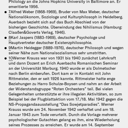
Philology an die Johns Hopkins University in Baltimore an. Er
emeritierte 1956.
7
Alfred Weber (1868–1969), Bruder von Max Weber, deutscher
Nationalökonom, Soziologe und Kulturphilosoph in Heidelberg.
Auerbach bezieht sich auf das Buch Abschied von der
bisherigen Geschichte. Überwindung des Nihilismus (Hamburg:
Claaßen&Goverts Verlag, 1946).
8
Karl Jaspers (1883–1969), deutscher Psychologe und
Hauptvertreter deutscher Existenzphilosophie.
9
Martin Heidegger (1889–1976), deutscher Philosoph und wegen
seiner Nähe zum Nationalsozialismus sehr umstritten.
10
Werner Krauss war von 1931 bis 1940 zunächst Lehrkraft
und dann Dozent an Erich Auerbachs Romanischen Seminar
an der Universität Marburg. 1940 wurde er als Dolmetscher
nach Berlin einberufen. Dort kam er in Kontakt mit John
Rittmeister, den er seit 1926 kannte. Rittmeister hatte enge
Beziehungen zu Harro Schulze-Boysen und nahm an der Arbeit
der Widerstandsgruppe “Roten Orchesters” teil. Bei vielen
Gelegenheiten unterstützte er ihre illegalen Aktivitäten, so zum
Beispiel bei der Flugblattaktion vom 17./18. Mai 1942 gegen die
NS-Propagandaausstellung “Das Sowjetparadies”. Werner
Krauss wurde am 24. November 1942 verhaftet und am 18.
Januar 1943 zum Tode verurteilt. Durch die Vorlage mehrerer
psychologischer Gutachten gelang es ihm, eine Wiederholung
seines Prozesses zu erreichen. Er wurde am 14. September