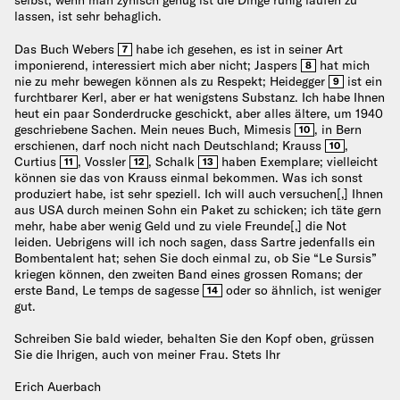
selbst, wenn man zynisch genug ist die Dinge ruhig laufen zu
lassen, ist sehr behaglich.
Das Buch Webers
habe ich gesehen, es ist in seiner Art
7
imponierend, interessiert mich aber nicht; Jaspers
hat mich
8
nie zu mehr bewegen können als zu Respekt; Heidegger
ist ein
9
furchtbarer Kerl, aber er hat wenigstens Substanz. Ich habe Ihnen
heut ein paar Sonderdrucke geschickt, aber alles ältere, um 1940
geschriebene Sachen. Mein neues Buch, Mimesis
, in Bern
10
erschienen, darf noch nicht nach Deutschland; Krauss
,
10
Curtius
, Vossler
, Schalk
haben Exemplare; vielleicht
11
12
13
können sie das von Krauss einmal bekommen. Was ich sonst
produziert habe, ist sehr speziell. Ich will auch versuchen[,] Ihnen
aus USA durch meinen Sohn ein Paket zu schicken; ich täte gern
mehr, habe aber wenig Geld und zu viele Freunde[,] die Not
leiden. Uebrigens will ich noch sagen, dass Sartre jedenfalls ein
Bombentalent hat; sehen Sie doch einmal zu, ob Sie “Le Sursis”
kriegen können, den zweiten Band eines grossen Romans; der
erste Band, Le temps de sagesse
oder so ähnlich, ist weniger
14
gut.
Schreiben Sie bald wieder, behalten Sie den Kopf oben, grüssen
Sie die Ihrigen, auch von meiner Frau. Stets Ihr
Erich Auerbach