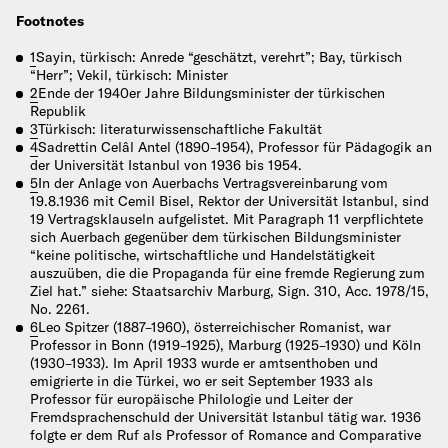
Footnotes
1
Sayin, türkisch: Anrede “geschätzt, verehrt”; Bay, türkisch
“Herr”; Vekil, türkisch: Minister
2
Ende der 1940er Jahre Bildungsminister der türkischen
Republik
3
Türkisch: literaturwissenschaftliche Fakultät
4
Sadrettin Celâl Antel (1890–1954), Professor für Pädagogik an
der Universität Istanbul von 1936 bis 1954.
5
In der Anlage von Auerbachs Vertragsvereinbarung vom
19.8.1936 mit Cemil Bisel, Rektor der Universität Istanbul, sind
19 Vertragsklauseln aufgelistet. Mit Paragraph 11 verpflichtete
sich Auerbach gegenüber dem türkischen Bildungsminister
“keine politische, wirtschaftliche und Handelstätigkeit
auszuüben, die die Propaganda für eine fremde Regierung zum
Ziel hat.” siehe: Staatsarchiv Marburg, Sign. 310, Acc. 1978/15,
No. 2261.
6
Leo Spitzer (1887–1960), österreichischer Romanist, war
Professor in Bonn (1919–1925), Marburg (1925–1930) und Köln
(1930–1933). Im April 1933 wurde er amtsenthoben und
emigrierte in die Türkei, wo er seit September 1933 als
Professor für europäische Philologie und Leiter der
Fremdsprachenschuld der Universität Istanbul tätig war. 1936
folgte er dem Ruf als Professor of Romance and Comparative