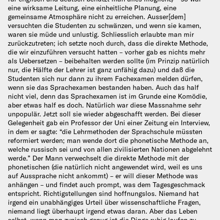
eine wirksame Leitung, eine einheitliche Planung, eine
gemeinsame Atmosphäre nicht zu erreichen. Ausser[dem]
versuchten die Studenten zu schwänzen, und wenn sie kamen,
waren sie müde und unlustig. Schliesslich erlaubte man mir
zurückzutreten; ich setzte noch durch, dass die direkte Methode,
die wir einzuführen versucht hatten – vorher gab es nichts mehr
als Uebersetzen – beibehalten werden sollte (im Prinzip natürlich
nur, die Hälfte der Lehrer ist ganz unfähig dazu) und daß die
Studenten sich nur dann zu ihrem Fachexamen melden dürfen,
wenn sie das Sprachexamen bestanden haben. Auch das half
nicht viel, denn das Sprachexamen ist im Grunde eine Komödie,
aber etwas half es doch. Natürlich war diese Massnahme sehr
unpopulär. Jetzt soll sie wieder abgeschafft werden. Bei dieser
Gelegenheit gab ein Professor der Uni einer Zeitung ein Interview,
in dem er sagte: “die Lehrmethoden der Sprachschule müssten
reformiert werden; man wende dort die phonetische Methode an,
welche russisch sei und von allen zivilisierten Nationen abgelehnt
werde.” Der Mann verwechselt die direkte Methode mit der
phonetischen (die natürlich nicht angewendet wird, weil es uns
auf Aussprache nicht ankommt) – er will dieser Methode was
anhängen – und findet auch prompt, was dem Tagesgeschmack
entspricht. Richtigstellungen sind hoffnungslos. Niemand hat
irgend ein unabhängiges Urteil über wissenschaftliche Fragen,
niemand liegt überhaupt irgend etwas daran. Aber das Leben