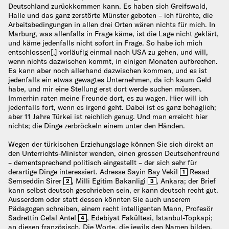
Deutschland zurückkommen kann. Es haben sich Greifswald,
Halle und das ganz zerstörte Münster geboten – ich fürchte, die
Arbeitsbedingungen in allen drei Orten wären nichts für mich. In
Marburg, was allenfalls in Frage käme, ist die Lage nicht geklärt,
und käme jedenfalls nicht sofort in Frage. So habe ich mich
entschlossen[,] vorläufig einmal nach USA zu gehen, und will,
wenn nichts dazwischen kommt, in einigen Monaten aufbrechen.
Es kann aber noch allerhand dazwischen kommen, und es ist
jedenfalls ein etwas gewagtes Unternehmen, da ich kaum Geld
habe, und mir eine Stellung erst dort werde suchen müssen.
Immerhin raten meine Freunde dort, es zu wagen. Hier will ich
jedenfalls fort, wenn es irgend geht. Dabei ist es ganz behaglich;
aber 11 Jahre Türkei ist reichlich genug. Und man erreicht hier
nichts; die Dinge zerbröckeln einem unter den Händen.
Wegen der türkischen Erziehungslage können Sie sich direkt an
den Unterrichts-Minister wenden, einen grossen Deutschenfreund
– dementsprechend politisch eingestellt – der sich sehr für
derartige Dinge interessiert. Adresse Sayin Bay Vekil
Resad
1
Semseddin Sirer
, Milli Egitim Bakanligi
, Ankara; der Brief
2
3
kann selbst deutsch geschrieben sein, er kann deutsch recht gut.
Ausserdem oder statt dessen könnten Sie auch unserem
Pädagogen schreiben, einem recht intelligenten Mann, Profesör
Sadrettin Celal Antel
, Edebiyat Fakültesi, Istanbul-Topkapi;
4
an diesen französisch. Die Worte, die jewils den Namen bilden,