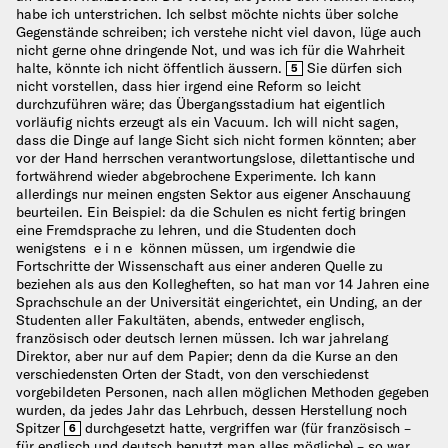
habe ich unterstrichen. Ich selbst möchte nichts über solche
Gegenstände schreiben; ich verstehe nicht viel davon, lüge auch
nicht gerne ohne dringende Not, und was ich für die Wahrheit
halte, könnte ich nicht öffentlich äussern.
Sie dürfen sich
5
nicht vorstellen, dass hier irgend eine Reform so leicht
durchzuführen wäre; das Übergangsstadium hat eigentlich
vorläufig nichts erzeugt als ein Vacuum. Ich will nicht sagen,
dass die Dinge auf lange Sicht sich nicht formen könnten; aber
vor der Hand herrschen verantwortungslose, dilettantische und
fortwährend wieder abgebrochene Experimente. Ich kann
allerdings nur meinen engsten Sektor aus eigener Anschauung
beurteilen. Ein Beispiel: da die Schulen es nicht fertig bringen
eine Fremdsprache zu lehren, und die Studenten doch
wenigstens e i n e können müssen, um irgendwie die
Fortschritte der Wissenschaft aus einer anderen Quelle zu
beziehen als aus den Kollegheften, so hat man vor 14 Jahren eine
Sprachschule an der Universität eingerichtet, ein Unding, an der
Studenten aller Fakultäten, abends, entweder englisch,
französisch oder deutsch lernen müssen. Ich war jahrelang
Direktor, aber nur auf dem Papier; denn da die Kurse an den
verschiedensten Orten der Stadt, von den verschiedenst
vorgebildeten Personen, nach allen möglichen Methoden gegeben
wurden, da jedes Jahr das Lehrbuch, dessen Herstellung noch
Spitzer
durchgesetzt hatte, vergriffen war (für französisch –
6
für englisch und deutsch benutzt man alles mögliche) – so war