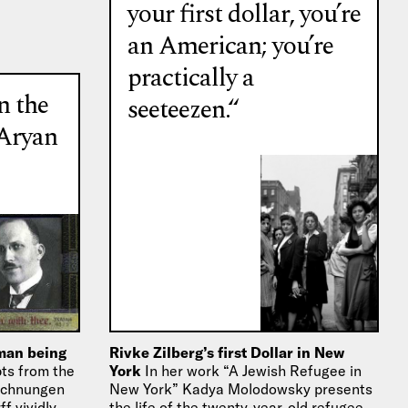
your first dollar, you’re
an American; you’re
practically a
n the
seeteezen.“
 Aryan
uman being
Rivke Zilberg’s first Dollar in New
pts from the
York
In her work “A Jewish Refugee in
eichnungen
New York” Kadya Molodowsky presents
f vividly
the life of the twenty-year-old refugee