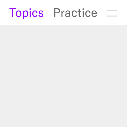
s
Topics
Practice
fugees Archive