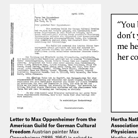
“You 
don’t
me he
her co
Letter to Max Oppenheimer from the
Hertha Nath
American Guild for German Cultural
Associatio
Freedom
Austrian painter Max
Physicians
Oppenheimer (1885–1954) is asked to
Hertha desc