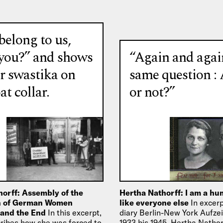
belong to us,
 you?” and shows
“Again and agai
r swastika on
same question :
at collar.
or not?”
orff: Assembly of the
Hertha Nathorff: I am a h
n of German Women
like everyone else
In excer
 and the End
In this excerpt,
diary Berlin-New York Aufz
ribes how she was forced to
1933 bis 1945, Hertha Nathorf