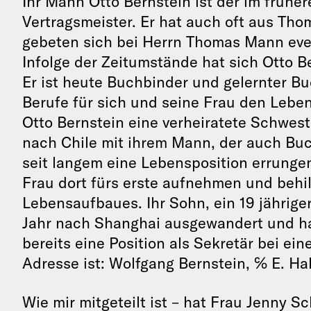
Ihr Mann Otto Bernstein ist der im früh
Vertragsmeister. Er hat auch oft aus Tho
gebeten sich bei Herrn Thomas Mann even
Infolge der Zeitumstände hat sich Otto 
Er ist heute Buchbinder und gelernter B
Berufe für sich und seine Frau den Lebe
Otto Bernstein eine verheiratete Schwest
nach Chile mit ihrem Mann, der auch Buc
seit langem eine Lebensposition errunge
Frau dort fürs erste aufnehmen und behi
Lebensaufbaues. Ihr Sohn, ein 19 jährige
Jahr nach Shanghai ausgewandert und ha
bereits eine Position als Sekretär bei ein
Adresse ist: Wolfgang Bernstein, ℅ E. H
Wie mir mitgeteilt ist – hat Frau Jenny Sc