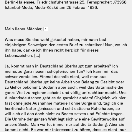
Berlin-Halensee, Friedrichsfuherstrasse 25, Fernsprecher: J73958
Istanbul-Moda, Moda-Köskü am 25 Februar 1936.
Mein lieber Mächler,
1
Was muss Sie das wohl gekostet haben, mir nach fast
einjährigem Schweigen den ersten Brief zu schreiben! Nun, wo ich
ihn habe, danke ich Ihnen recht herzlich für dieses
Lebenszeichen. […]
Ja, kommt man in Deutschland überhaupt zum arbeiten? Ich
meine: zu ganz neuem schöpferischen Tun? Ich kann mir das
schwer vorstellen. Einmal deshalb nicht, weil man aus
Deutschland überhaupt keine Arbeit von Belang zu Gesicht oder
zu Gehör bekommt. Sodann aber auch, weil das Satanische die
ganze Welt zu regieren scheint und völlig unfruchtbar macht. Uns
Auslandsdeutschen geht es da garnicht anders! Obgleich wir hier
fast ohne jede Ausnahme materiell ohne Sorge sind, täglich die
herrlichste Natur geniessen und echt ostische Ruhe haben, so
will sich all das doch nicht zu Boden setzen und Früchte tragen.
Die Unruhe der ganzen Welt legt sich wie eine Gewitterwolke auf
unsere Seele. Man wartet immer nur auf die Entladung. Aber sie
kommt nicht. Es war mir interessant zu hören, dass es nicht nur