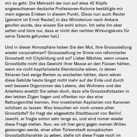
mir so geht. Die Mehrzahl der nun auf etwa 42 Köpfe
angewachsenen deutsche Professoren-Kolonie bestätigte mir
mein eigenes Erleben in diesem Punkt. (Dass nun auch Reuter
[gemeint ist Ernst Reuter] in das Ministerium nach Ankara
gerufen wurde, das wissen Sie wohl schon. Ich sehe ihn aber
selten und höre nur, dass er nicht den rechten Wirkungskreis für
seine Talente gefunden hat.)
Und in dieser Atmosphäre haben Sie den Mut, Ihre Grosssiedlung
wieder vorzunehmen? Grosssiedlung im Sinne von reformierter
Grosstadt mit Citybildung und so? Lieber Mächler, wenn unsere
Grosstädte nicht das Gewicht ihrer Masse an den Füssen hätten,
wenn sie nicht kapitalisierte Steinbrüche wären, in denen
Sklaven fast ewige Renten zu erarbeiten hätten, dann wären
diese Gebilde heute längst nicht mehr auf der Erde und durch
weit bessere Organismen des Lebens, des Wohnens und des
Arbeitens ersetzt! Sie sehen doch, dass alle Grosstadtstaaten in
den letzten Zügen liegen und offenbar nur das eine
Rettungsmittel kennen, ihre investierten Kapitalien von Kanonen
schützen zu lassen. Was brauchen wir noch unsere alten
Grosstädte? So fragt der abgesetzte Stadtbaurat von Berlin!
Jawohl, er fragte schon sehr lange so, und wird immer wieder
diese Frage stellen. Nun, wo ich hier ganz gegen meinen Willen
gezwungen werde, einer alten Türkenstadt europäischen
Grosstadtcharakter zu geben, stelle ich diese Frage noch im