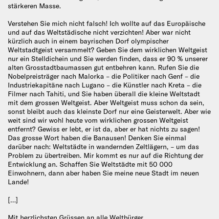
stärkeren Masse.
Verstehen Sie mich nicht falsch! Ich wollte auf das Europäische
und auf das Weltstädische nicht verzichten! Aber war nicht
kürzlich auch in einem bayrischen Dorf olympischer
Weltstadtgeist versammelt? Geben Sie dem wirklichen Weltgeist
nur ein Stelldichein und Sie werden finden, dass er 90 % unserer
alten Grosstadtbaumassen gut entbehren kann. Rufen Sie die
Nobelpreisträger nach Malorka – die Politiker nach Genf – die
Industriekapitäne nach Lugano – die Künstler nach Kreta – die
Filmer nach Tahiti, und Sie haben überall die kleine Weltstadt
mit dem grossen Weltgeist. Aber Weltgeist muss schon da sein,
sonst bleibt auch das kleinste Dorf nur eine Geisterwelt. Aber wie
weit sind wir wohl heute vom wirklichen grossen Weltgeist
entfernt? Gewiss er lebt, er ist da, aber er hat nichts zu sagen!
Das grosse Wort haben die Banausen! Denken Sie einmal
darüber nach: Weltstädte in wandernden Zeltlägern, – um das
Problem zu übertreiben. Mir kommt es nur auf die Richtung der
Entwicklung an. Schaffen Sie Weltstädte mit 50 000
Einwohnern, dann aber haben Sie meine neue Stadt im neuen
Lande!
[…]
Mit herzlichsten Grüssen an alle Weltbürger