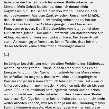
habe aber die Freiheit, auch für andere Städte arbeiten zu
können. Mein Gehalt ist aber so, dass ich darauf nicht
angewiesen bin. Den Generalplan von Istanbul habe ich aber
nicht bekommen. Aus dem Zank zwischen Jansen und Ehlgötz, in
den ich mich absichtlich nicht hineingemischt habe, hat der
Minister des Innern den Schluss gezogen, den Plan einem
Franzosen zu geben. Das Städtebaubüro von Istanbul ist aber –
zur Zeit wenigstens – mir allein unterstellt. Ich unterschreibe alle
Akten, obgleich ich kein wort türkisch kann. Bei dieser Arbeit
steht Vertrauen gegen Vertrauen. Ich hoffe sehr, dass ich mit
dieser Methode keine schlechten Erfahrungen mache.
[…]
Im übrigen beschäftigen mich die alten Probleme des Städtebaus
nicht allzu sehr. Stambul muss ja doch erst durch die Fehler
Europas hindurch. Der Nachahmungstrieb bei der Masse eines
jeden Volkes ist so gross, dass er wie eine unüberspringbare
Barriere vor jedem Neuen steht. Ich lebe darum bewusst – wie im
Unterbewusstsein – mehr mit den Problemen mit, die wir bis zum
Jahre 1933 in Deutschland herausgestellt haben und an denen
wir dann nicht mehr weiter arbeiten durften. Eine kleine Studie
aus dieser Zeit füge ich Ihnen bei. Ich habe aber daran nicht mehr
weiter arbeiten können, weil ich mich ja um die Ernährung meiner
Familie kümmern musste. Aber eines Tages brennen uns diese