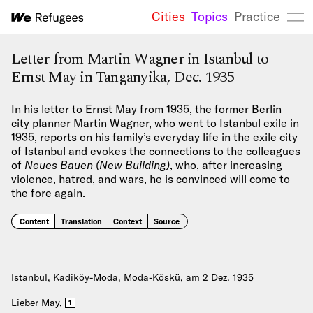
Cities
Topics
Practice
We Refugees 
Letter from Martin Wagner in Istanbul to
Ernst May in Tanganyika, Dec. 1935
In his letter to Ernst May from 1935, the former Berlin
city planner Martin Wagner, who went to Istanbul exile in
1935, reports on his family’s everyday life in the exile city
of Istanbul and evokes the connections to the colleagues
of
Neues Bauen (New Building)
, who, after increasing
violence, hatred, and wars, he is convinced will come to
the fore again.
Content
Translation
Context
Source
Istanbul, Kadiköy-Moda, Moda-Köskü, am 2 Dez. 1935
Lieber May,
1