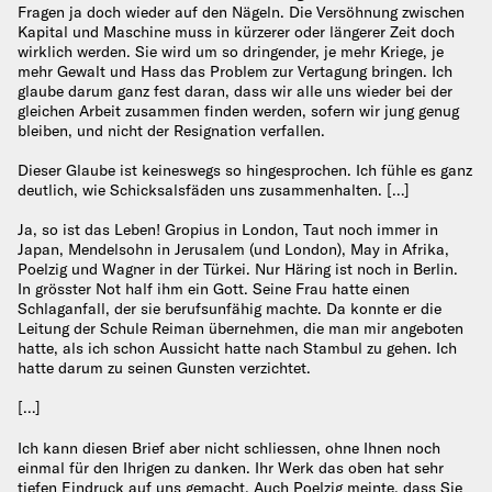
Fragen ja doch wieder auf den Nägeln. Die Versöhnung zwischen
Kapital und Maschine muss in kürzerer oder längerer Zeit doch
wirklich werden. Sie wird um so dringender, je mehr Kriege, je
mehr Gewalt und Hass das Problem zur Vertagung bringen. Ich
glaube darum ganz fest daran, dass wir alle uns wieder bei der
gleichen Arbeit zusammen finden werden, sofern wir jung genug
bleiben, und nicht der Resignation verfallen.
Dieser Glaube ist keineswegs so hingesprochen. Ich fühle es ganz
deutlich, wie Schicksalsfäden uns zusammenhalten. […]
Ja, so ist das Leben! Gropius in London, Taut noch immer in
Japan, Mendelsohn in Jerusalem (und London), May in Afrika,
Poelzig und Wagner in der Türkei. Nur Häring ist noch in Berlin.
In grösster Not half ihm ein Gott. Seine Frau hatte einen
Schlaganfall, der sie berufsunfähig machte. Da konnte er die
Leitung der Schule Reiman übernehmen, die man mir angeboten
hatte, als ich schon Aussicht hatte nach Stambul zu gehen. Ich
hatte darum zu seinen Gunsten verzichtet.
[…]
Ich kann diesen Brief aber nicht schliessen, ohne Ihnen noch
einmal für den Ihrigen zu danken. Ihr Werk das oben hat sehr
tiefen Eindruck auf uns gemacht. Auch Poelzig meinte, dass Sie