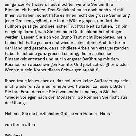
ein ganzer Kerl wären. Fast möchten wir alle Sie um Ihre
Einsamkeit beneiden. Das Schicksal muss doch noch viel mit
Ihnen vorhaben, sonst hätte es Ihnen nicht die grosse Sammlung
jener Grossen gegönnt, die in die Wüste gingen, um dort ihr
Füllhorn geistiger und seelischer Fruchtbarkeit zu füllen. Ich bin
neugierig darauf, was Sie uns nach Deutschland heimbringen
werden. Lassen Sie sich von Bruno Taut nicht überbieten, mein
Lieber. Ich hatte gestern erst wieder seine alpine Architektur in
der Hand und gestehe, dass ich diese Arbeit nun erst verstanden
habe. Es ist eine ganz grosse Leistung, die in seelischer
Einsamkeit entstand und nur in engster Berührung mit dem
Kosmos rein ausschwingen konnte. Und jetzt schweigt er wieder.
Wenn nur sein Körper dieses Schweigen aushält!
Ihnen traue ich es eher zu, das soll aber keine Aufforderung sein,
mich wieder ein Jahr auf eine Antwort warten zu lassen. Bitten
Sie Ihre Frau, dass sie Sie etwas mahnt und sagen Sie ihr:
“wieder vorlegen nach drei Monaten”. So kommen Sie nicht aus
der Übung.
Nehmen Sie die herzlichsten Grüsse von Haus zu Haus
von Ihrem alten
(Wagner)