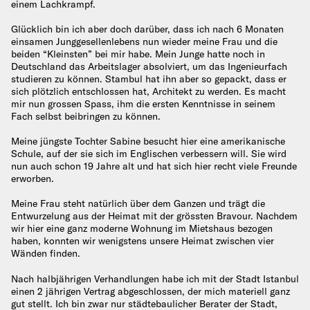
einem Lachkrampf.
Glücklich bin ich aber doch darüber, dass ich nach 6 Monaten
einsamen Junggesellenlebens nun wieder meine Frau und die
beiden “Kleinsten” bei mir habe. Mein Junge hatte noch in
Deutschland das Arbeitslager absolviert, um das Ingenieurfach
studieren zu können. Stambul hat ihn aber so gepackt, dass er
sich plötzlich entschlossen hat, Architekt zu werden. Es macht
mir nun grossen Spass, ihm die ersten Kenntnisse in seinem
Fach selbst beibringen zu können.
Meine jüngste Tochter Sabine besucht hier eine amerikanische
Schule, auf der sie sich im Englischen verbessern will. Sie wird
nun auch schon 19 Jahre alt und hat sich hier recht viele Freunde
erworben.
Meine Frau steht natürlich über dem Ganzen und trägt die
Entwurzelung aus der Heimat mit der grössten Bravour. Nachdem
wir hier eine ganz moderne Wohnung im Mietshaus bezogen
haben, konnten wir wenigstens unsere Heimat zwischen vier
Wänden finden.
Nach halbjährigen Verhandlungen habe ich mit der Stadt Istanbul
einen 2 jährigen Vertrag abgeschlossen, der mich materiell ganz
gut stellt. Ich bin zwar nur städtebaulicher Berater der Stadt,