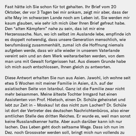
Fast hätte ich Sie schon für tot gehalten. Ihr Brief vom 20
Oktober, der vor 3 Tagen bei mir ankam, zeigt mir aber, dass der
alte May im schwarzen Lande noch am Leben ist. Sie werden mir
kaum glauben, wie sehr ich mich über Ihren Brief gefreut habe.
Den “alten Kämpfern” nahe zu sein, das ist mir eine
Herzenssache. Nun, wo ich selbst im Auslande lebe, empfinde ich
es doppelt notwendig, dass unsere Generation menschlich, wie
berufsmässig zusammenhält, zumal ich die Hoffnung niemals
aufgeben werde, dass wir alle wieder in unserem Vaterlande
vereint sein und an dem Werk weiterarbeiten werden, von dem
man uns mit Gewalt fortgerissen hat. Aus diesem Grunde habe
ich mich auch entschlossen, Ihnen gleich zu antworten.
Diese Antwort erhalten Sie nun aus Asien. Jawohl, ich wohne seit
etwa 5 Wochen mit meiner Familie in Asien, d.h. auf der
asiatischen Seite von Istanbul. Ganz ist die Familie zwar nicht
mehr beisammen. Meine älteste Tochter Irmgard hat einen
Assistenten von Prof. Höetsch, einen Dr. Schüle geheiratet und
lebt zur Zeit in – Moskau! Ist das nicht zum Lachen? Dr. Schüle
ist dort der Vertreter des deutschen Nachrichtenbüros, also einer
amtlichen Stelle des dritten Reiches. Er wurde es, weil man sonst
keine Russlandkenner hatte. Aber auch darüber kann ich nur
lachen. Das Leben geht doch seltsame Wege. Dass ich nun im
Dez. noch Grossvater werden soll, bringt mich nun vollends zu