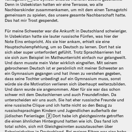
Denn in Usbekistan hatten wir eine Terrasse, wo alle
Nachbarskinder zusammenkamen, um mit dem einen Tamagotchi
gemeinsam zu spielen, das unsere gesamte Nachbarschaft hatte.
Das hat mir Trost gespendet.
Für meine Schwester war die Ankunft in Deutschland schwieriger.
In Usbekistan hatte sie lauter russische Fünfen, was hier der
Note Eins entspricht. Als sie hier ankam, erhielt sie eine
Hauptschulempfehlung, um so Deutsch zu lernen. Dort hat sie
sich aber super unterfordert gefühlt. Trotz Sprachbarrieren hat
sie sich zum Beispiel im Matheunterricht einfach nur gelangweilt.
Und dann musste mein Vater wirklich eingreifen. Mit seinem
gebrochenen Deutsch ist er persönlich mit meiner Schwester an
ein Gymnasium gegangen und hat ihnen zu verstehen gegeben,
dass seine Tochter unbedingt auf ein Gymnasium muss, sonst
würde sie die Motivation verlieren sich überhaupt weiterzubilden.
Und dann wurde sie angenommen. Aber für sie war das schon
schwer mit dem Deutschlernen und auch Freundefinden. Da
unterscheiden wir uns auch. Sie hat eher russische Freunde und
eine russische Clique und ich hatte nicht so den Bezug zu
russischsprachigen Kindern und Jugendlichen außerhalb der
jüdischen Ferienlager.
Dort habe ich gleichgesinnte getroffen
2
die einen ähnlichen Hintergrund hatten wie ich. Das fand ich
total schön, sich mit Gleichgesinnten auszutauschen über
Schwierigkeiten in Deutschland. Bei meinen Eltern war eine hohe