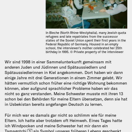
In Bleche (North Rhine-Westphalia), many Jewish quota
refugees and late repatriates from the successor
states of the Soviet Union spent their first years in the
Federal Republic of Germany. Housed in an empty
school, the interviewer’s mother celebrated her 25th
birthday in 1995. © Private property of the interviewer
Wir sind 1998 in einer Sammelunterkunft gemeinsam mit
anderen Juden und Jüdinnen und Spätaussiedlern und
Spätaussiedlerinnen in Kiel angekommen. Dort haben wir dann
einige Jahre mit drei Generationen in einem Zimmer gelebt. Wir
hätten vermutlich schon früher eine richtige Wohnung bekommen
können, aber aufgrund sprachlicher Probleme haben wir das
nicht so ganz verstanden. Meine Schwester musste mit ihren 13
schon bei den Behörden für meine Eltern übersetzen, denn sie hat
in Usbekistan bereits angefangen Deutsch zu lernen.
Für mich war es damals gar nicht so schlimm wie für meine
Eltern. Ich hatte aber trotzdem oft Heimweh. Eines Tages hatte
ich Windpocken und meine Schwester hat mir dann ein
Tamagotchi
als Symbol unseres früheren Lebens geschenkt.
1