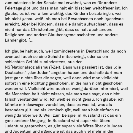
zumindestens in der Schule mal erwähnt, was es für andere
Feiertage gibt und dass man halt ein bisschen weltoffener ist. Ich
glaube, es ist vor allem wichtig, das Kindern beizubringen, weil
ich nicht genau weiß, ob man bei Erwachsenen noch irgendwas
erreicht. Aber bei Kindern, dass die damit aufwachsen, dass es
nicht nur das Christentum gibt, dass es halt auch andere
Religionen und andere Glaubensgemeinschaften und andere
Länder gibt. […
Ich glaube halt auch, weil zumindestens in Deutschland da noch
eventuell auch so eine Schuld mitschwingt, oder so ein
schlechtes Gefühl zumindestens, aus der
NS[Nationalsozialismus]-Zeit. Dass was passiert ist, das „die
Deutschen“ „den Juden“ angetan haben und deshalb darf man
jetzt gar nichts über die sagen, weil dann wird man vielleicht
sofort in eine Richtung geschoben, in die man nicht geschoben
werden will. Vielleicht wird auch so wenig darüber informiert, weil
die Menschen halt nicht wissen, wie man was sagt, das nicht
falsch verstanden wird. Ich weiß es nicht genau. Ich glaube, ich
könnte mir deswegen vorstellen, dass es was ist, was als
besonders gilt und als komisch gilt, weil man halt einfach zu
wenig darüber weiß. Weil zum Beispiel in Russland ist das ein
ganz anderer Umgang. In Russland wird super viel übers
Judentum gesprochen, es gibt super viele Witze über die Juden
und Judentum und irgendwie ist das auch viel mehr in der