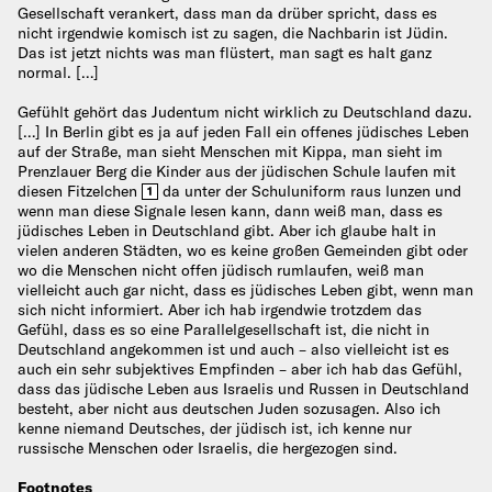
Gesellschaft verankert, dass man da drüber spricht, dass es
nicht irgendwie komisch ist zu sagen, die Nachbarin ist Jüdin.
Das ist jetzt nichts was man flüstert, man sagt es halt ganz
normal. […]
Gefühlt gehört das Judentum nicht wirklich zu Deutschland dazu.
[…] In Berlin gibt es ja auf jeden Fall ein offenes jüdisches Leben
auf der Straße, man sieht Menschen mit Kippa, man sieht im
Prenzlauer Berg die Kinder aus der jüdischen Schule laufen mit
diesen Fitzelchen
da unter der Schuluniform raus lunzen und
1
wenn man diese Signale lesen kann, dann weiß man, dass es
jüdisches Leben in Deutschland gibt. Aber ich glaube halt in
vielen anderen Städten, wo es keine großen Gemeinden gibt oder
wo die Menschen nicht offen jüdisch rumlaufen, weiß man
vielleicht auch gar nicht, dass es jüdisches Leben gibt, wenn man
sich nicht informiert. Aber ich hab irgendwie trotzdem das
Gefühl, dass es so eine Parallelgesellschaft ist, die nicht in
Deutschland angekommen ist und auch – also vielleicht ist es
auch ein sehr subjektives Empfinden – aber ich hab das Gefühl,
dass das jüdische Leben aus Israelis und Russen in Deutschland
besteht, aber nicht aus deutschen Juden sozusagen. Also ich
kenne niemand Deutsches, der jüdisch ist, ich kenne nur
russische Menschen oder Israelis, die hergezogen sind.
Footnotes