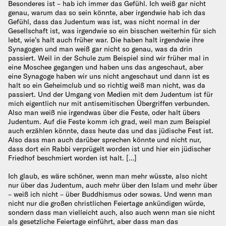
Besonderes ist – hab ich immer das Gefühl. Ich weiß gar nicht
genau, warum das so sein könnte, aber irgendwie hab ich das
Gefühl, dass das Judentum was ist, was nicht normal in der
Gesellschaft ist, was irgendwie so ein bisschen weiterhin für sich
lebt, wie’s halt auch früher war. Die haben halt irgendwie ihre
Synagogen und man weiß gar nicht so genau, was da drin
passiert. Weil in der Schule zum Beispiel sind wir früher mal in
eine Moschee gegangen und haben uns das angeschaut, aber
eine Synagoge haben wir uns nicht angeschaut und dann ist es
halt so ein Geheimclub und so richtig weiß man nicht, was da
passiert. Und der Umgang von Medien mit dem Judentum ist für
mich eigentlich nur mit antisemitischen Übergriffen verbunden.
Also man weiß nie irgendwas über die Feste, oder halt übers
Judentum. Auf die Feste komm ich grad, weil man zum Beispiel
auch erzählen könnte, dass heute das und das jüdische Fest ist.
Also dass man auch darüber sprechen könnte und nicht nur,
dass dort ein Rabbi verprügelt worden ist und hier ein jüdischer
Friedhof beschmiert worden ist halt. […]
Ich glaub, es wäre schöner, wenn man mehr wüsste, also nicht
nur über das Judentum, auch mehr über den Islam und mehr über
– weiß ich nicht – über Buddhismus oder sowas. Und wenn man
nicht nur die großen christlichen Feiertage ankündigen würde,
sondern dass man vielleicht auch, also auch wenn man sie nicht
als gesetzliche Feiertage einführt, aber dass man das