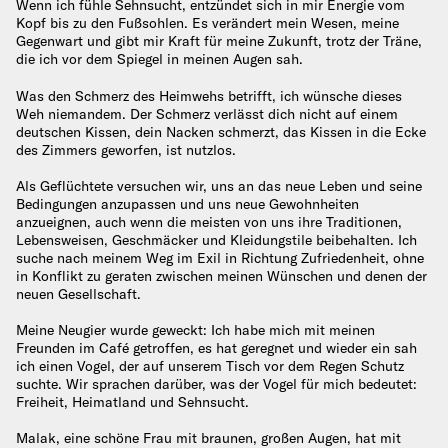
Wenn ich fühle Sehnsucht, entzündet sich in mir Energie vom
Kopf bis zu den Fußsohlen. Es verändert mein Wesen, meine
Gegenwart und gibt mir Kraft für meine Zukunft, trotz der Träne,
die ich vor dem Spiegel in meinen Augen sah.
Was den Schmerz des Heimwehs betrifft, ich wünsche dieses
Weh niemandem. Der Schmerz verlässt dich nicht auf einem
deutschen Kissen, dein Nacken schmerzt, das Kissen in die Ecke
des Zimmers geworfen, ist nutzlos.
Als Geflüchtete versuchen wir, uns an das neue Leben und seine
Bedingungen anzupassen und uns neue Gewohnheiten
anzueignen, auch wenn die meisten von uns ihre Traditionen,
Lebensweisen, Geschmäcker und Kleidungstile beibehalten. Ich
suche nach meinem Weg im Exil in Richtung Zufriedenheit, ohne
in Konflikt zu geraten zwischen meinen Wünschen und denen der
neuen Gesellschaft.
Meine Neugier wurde geweckt: Ich habe mich mit meinen
Freunden im Café getroffen, es hat geregnet und wieder ein sah
ich einen Vogel, der auf unserem Tisch vor dem Regen Schutz
suchte. Wir sprachen darüber, was der Vogel für mich bedeutet:
Freiheit, Heimatland und Sehnsucht.
Malak, eine schöne Frau mit braunen, großen Augen, hat mit