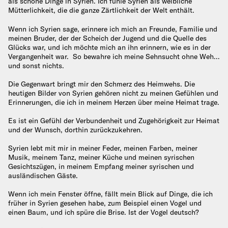
als schöne Dinge in Syrien. Ich fühle Syrien als weibliche
Mütterlichkeit, die die ganze Zärtlichkeit der Welt enthält.
Wenn ich Syrien sage, erinnere ich mich an Freunde, Familie und
meinen Bruder, der der Scheich der Jugend und die Quelle des
Glücks war, und ich möchte mich an ihn erinnern, wie es in der
Vergangenheit war. So bewahre ich meine Sehnsucht ohne Weh…
und sonst nichts.
Die Gegenwart bringt mir den Schmerz des Heimwehs. Die
heutigen Bilder von Syrien gehören nicht zu meinen Gefühlen und
Erinnerungen, die ich in meinem Herzen über meine Heimat trage.
Es ist ein Gefühl der Verbundenheit und Zugehörigkeit zur Heimat
und der Wunsch, dorthin zurückzukehren.
Syrien lebt mit mir in meiner Feder, meinen Farben, meiner
Musik, meinem Tanz, meiner Küche und meinen syrischen
Gesichtszügen, in meinem Empfang meiner syrischen und
ausländischen Gäste.
Wenn ich mein Fenster öffne, fällt mein Blick auf Dinge, die ich
früher in Syrien gesehen habe, zum Beispiel einen Vogel und
einen Baum, und ich spüre die Brise. Ist der Vogel deutsch?