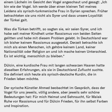
einem Lächeln im Gesicht den Vogel angeschaut und gesagt: „Ich
bin wie der Vogel. Ich werde über einen kleinen Teil meines
Leidens als syrisch-turkmenische Frau in Syrien sprechen. Früher
betrachteten sie uns nicht als Syrer und dass unsere Loyalität
der Türkei galt.
Was die Türken betrifft, so sagten sie, wir seien Syrer, und ich
habe seit meiner Kindheit unter Rassismus von beiden Seiten
gelitten und habe mit diesem Problem gelebt. In Deutschland war
ich bisher keinem Rassismus ausgesetzt. Derzeit betrachte ich
mich als einen Menschen, ich gehöre keinem Land, keiner
Nationalität oder Religion an und ich mache keinen Unterschied.
Es ist wichtig, menschlich zu bleiben.“
Dülcin, eine kurdische Frau mit langen schwarzen Haaren hatte
dieselben Erfahrungen, als sie in Deutschland Zuflucht suchte.
Sie definiert sich heute als syrisch-deutsche Kurdin, die in
Frieden leben möchte.
Der syrische Künstler Ahmed beobachtet im Gespräch, dass der
Vogel für uns jeweils, völlig andere, aber jeweils sehr schöne
Bedeutungen hat: Für mich Heimat und Sehnsucht, für Malak
Ruhe vor Rassismus und für Dülcin Frieden, für ihn selbst Farben
und Inspiration.