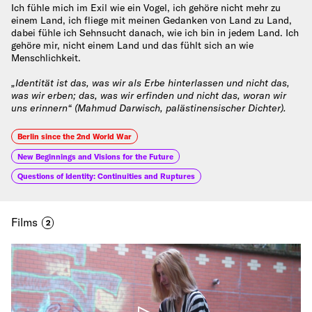
Ich fühle mich im Exil wie ein Vogel, ich gehöre nicht mehr zu
einem Land, ich fliege mit meinen Gedanken von Land zu Land,
dabei fühle ich Sehnsucht danach, wie ich bin in jedem Land. Ich
gehöre mir, nicht einem Land und das fühlt sich an wie
Menschlichkeit.
„Identität ist das, was wir als Erbe hinterlassen und nicht das,
was wir erben; das, was wir erfinden und nicht das, woran wir
uns erinnern“ (Mahmud Darwisch, palästinensischer Dichter).
Berlin since the 2nd World War
New Beginnings and Visions for the Future
Questions of Identity: Continuities and Ruptures
Films
2