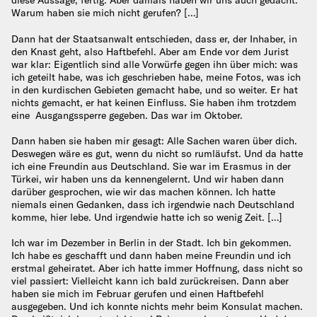
diese Aussage, fertig. Aber damals haben wir uns auch gedacht:
Warum haben sie mich nicht gerufen? […]
Dann hat der Staatsanwalt entschieden, dass er, der Inhaber, in
den Knast geht, also Haftbefehl. Aber am Ende vor dem Jurist
war klar: Eigentlich sind alle Vorwürfe gegen ihn über mich: was
ich geteilt habe, was ich geschrieben habe, meine Fotos, was ich
in den kurdischen Gebieten gemacht habe, und so weiter. Er hat
nichts gemacht, er hat keinen Einfluss. Sie haben ihm trotzdem
eine Ausgangssperre gegeben. Das war im Oktober.
Dann haben sie haben mir gesagt: Alle Sachen waren über dich.
Deswegen wäre es gut, wenn du nicht so rumläufst. Und da hatte
ich eine Freundin aus Deutschland. Sie war im Erasmus in der
Türkei, wir haben uns da kennengelernt. Und wir haben dann
darüber gesprochen, wie wir das machen können. Ich hatte
niemals einen Gedanken, dass ich irgendwie nach Deutschland
komme, hier lebe. Und irgendwie hatte ich so wenig Zeit. […]
Ich war im Dezember in Berlin in der Stadt. Ich bin gekommen.
Ich habe es geschafft und dann haben meine Freundin und ich
erstmal geheiratet. Aber ich hatte immer Hoffnung, dass nicht so
viel passiert: Vielleicht kann ich bald zurückreisen. Dann aber
haben sie mich im Februar gerufen und einen Haftbefehl
ausgegeben. Und ich konnte nichts mehr beim Konsulat machen.