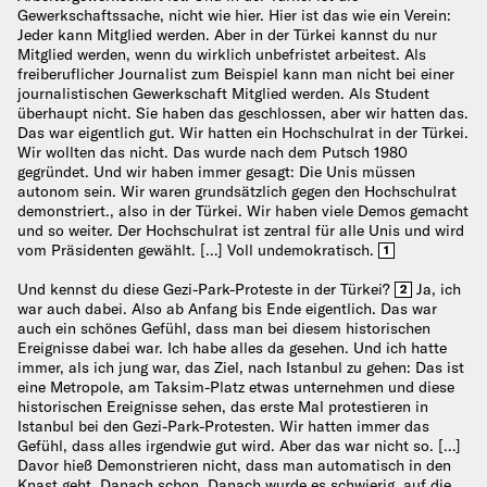
Gewerkschaftssache, nicht wie hier. Hier ist das wie ein Verein:
Jeder kann Mitglied werden. Aber in der Türkei kannst du nur
Mitglied werden, wenn du wirklich unbefristet arbeitest. Als
freiberuflicher Journalist zum Beispiel kann man nicht bei einer
journalistischen Gewerkschaft Mitglied werden. Als Student
überhaupt nicht. Sie haben das geschlossen, aber wir hatten das.
Das war eigentlich gut. Wir hatten ein Hochschulrat in der Türkei.
Wir wollten das nicht. Das wurde nach dem Putsch 1980
gegründet. Und wir haben immer gesagt: Die Unis müssen
autonom sein. Wir waren grundsätzlich gegen den Hochschulrat
demonstriert., also in der Türkei. Wir haben viele Demos gemacht
und so weiter. Der Hochschulrat ist zentral für alle Unis und wird
vom Präsidenten gewählt. […] Voll undemokratisch.
1
Und kennst du diese Gezi-Park-Proteste in der Türkei?
Ja, ich
2
war auch dabei. Also ab Anfang bis Ende eigentlich. Das war
auch ein schönes Gefühl, dass man bei diesem historischen
Ereignisse dabei war. Ich habe alles da gesehen. Und ich hatte
immer, als ich jung war, das Ziel, nach Istanbul zu gehen: Das ist
eine Metropole, am Taksim-Platz etwas unternehmen und diese
historischen Ereignisse sehen, das erste Mal protestieren in
Istanbul bei den Gezi-Park-Protesten. Wir hatten immer das
Gefühl, dass alles irgendwie gut wird. Aber das war nicht so. […]
Davor hieß Demonstrieren nicht, dass man automatisch in den
Knast geht. Danach schon. Danach wurde es schwierig, auf die