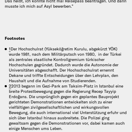
Das heißt, ich konnte nicht mal Reisepass beantragen. Und dann
musste ich mich auf Asyl bewerben.”
Footnotes
1
Der Hochschulrat (Yükseköğretim Kurulu, abgekürzt YÖK)
wurde 1981, nach dem Militärputsch von 1980, in der Türkei
als zentrales staatliche Kontrollgremium türkischer
Hochschulen gegründet. Dadurch wurde die Autonomie der
Universitäten abgeschafft. Der Hochschschulrat ernennt
Dekane und triffte Entscheidungen über den Lehrplan, den
Haushalt und die Aufnahme von Studierenden.
2
2013 begann im Gezi-Park am Taksim-Platz in Istanbul eine
breite Protestbewegung gegen die Regierung Recep Tayyip
Erdoğans. Die ursprünglich gegen ein geplantes Bauprojekt
gerichteten Demonstrationen entwickelten sich zu einer
vielfältigen zivilgesellschaftlichen und wirkungsvollen
Bewegung, die auch international viel Unterstützung erfuhr und
sich über Istanbul hinaus ausbreitete. Die Polizei ging
gewaltsam gegen die Demonstrationen vor, dabei kamen auch
einige Menschen ums Leben.