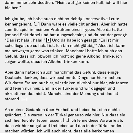
dann immer sehr deutlich: “Nein, auf gar keinen Fall, ich will hier
bleiben.”
Ich glaube, ich habe auch nicht so richtig konservative Leute
kennengelernt. […] Dann wäre es vielleicht anders. Aber ich hatte
zum Beispiel in meinem Praktikum einen Typen: Also da hatte
jemand Sekt dabei und hat ausgeschenkt, und da hat der gesagt:
“Das ist halal, halal.”
Und da habe ich gesagt: “Es ist mir
1
scheißegal, ob es halal ist. Ich bin nicht gläubig.” Also, ich kann
meinetwegen gerne was trinken. Manchmal hatte ich auch das
Gefühl, dass ich, obwohl ich nicht so gerne Alkohol trinke, ich
zeigen wollte, dass ich Alkohol trinken kann.
Aber dann hatte ich auch manchmal das Gefühl, dass einige
Deutsche denken, dass wir bestimmte Dinge nur hier machen:
Wir daten Frauen nur hier, wir trinken Alkohol nur hier, wir tanzen
und feiern nur hier. Und in der Türkei sind wir dagegen und
akzeptieren das nicht. Manche sind der Meinung und das ist
störend. […]
An meinen Gedanken über Freiheit und Leben hat sich nichts
geändert. Die waren in der Türkei genauso wie hier. Nur dass sie
sich hier leichter leben lassen. […] Ich lehne diese Vorwürfe ab,
dass wir hier so gut und frei leben und das in der Türkei anders
machen würden. Ich will auch nicht, dass alle herkommen