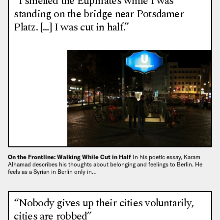
“I smelled the Euphrates while I was
standing on the bridge near Potsdamer
Platz. […] I was cut in half.”
On the Frontline: Walking While Cut in Half
In his poetic essay, Karam
Alhamad describes his thoughts about belonging and feelings to Berlin. He
feels as a Syrian in Berlin only in…
“Nobody gives up their cities voluntarily,
cities are robbed”