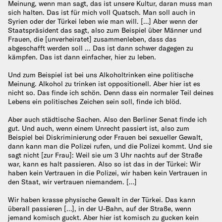
Meinung, wenn man sagt, das ist unsere Kultur, daran muss man
sich halten. Das ist für mich voll Quatsch. Man soll auch in
Syrien oder der Türkei leben wie man will. […] Aber wenn der
Staatspräsident das sagt, also zum Beispiel über Männer und
Frauen, die [unverheiratet] zusammenleben, dass das
abgeschafft werden soll … Das ist dann schwer dagegen zu
kämpfen. Das ist dann einfacher, hier zu leben.
Und zum Beispiel ist bei uns Alkoholtrinken eine politische
Meinung. Alkohol zu trinken ist oppositionell. Aber hier ist es
nicht so. Das finde ich schön. Denn dass ein normaler Teil deines
Lebens ein politisches Zeichen sein soll, finde ich blöd.
Aber auch städtische Sachen. Also den Berliner Senat finde ich
gut. Und auch, wenn einem Unrecht passiert ist, also zum
Beispiel bei Diskriminierung oder Frauen bei sexueller Gewalt,
dann kann man die Polizei rufen, und die Polizei kommt. Und sie
sagt nicht [zur Frau]: Weil sie um 3 Uhr nachts auf der Straße
war, kann es halt passieren. Also so ist das in der Türkei: Wir
haben kein Vertrauen in die Polizei, wir haben kein Vertrauen in
den Staat, wir vertrauen niemandem. […]
Wir haben krasse physische Gewalt in der Türkei. Das kann
überall passieren […], in der U-Bahn, auf der Straße, wenn
jemand komisch guckt. Aber hier ist komisch zu gucken kein