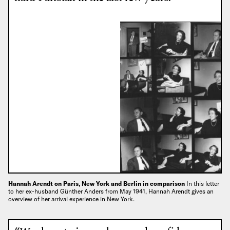
Hannah Arendt on Paris, New York and Berlin in comparison
In this letter
to her ex-husband Günther Anders from May 1941, Hannah Arendt gives an
overview of her arrival experience in New York.