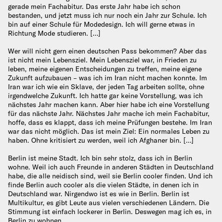
gerade mein Fachabitur. Das erste Jahr habe ich schon
bestanden, und jetzt muss ich nur noch ein Jahr zur Schule. Ich
bin auf einer Schule für Modedesign. Ich will gerne etwas in
Richtung Mode studieren. […]
Wer will nicht gern einen deutschen Pass bekommen? Aber das
ist nicht mein Lebensziel. Mein Lebensziel war, in Frieden zu
leben, meine eigenen Entscheidungen zu treffen, meine eigene
Zukunft aufzubauen – was ich im Iran nicht machen konnte. Im
Iran war ich wie ein Sklave, der jeden Tag arbeiten sollte, ohne
irgendwelche Zukunft. Ich hatte gar keine Vorstellung, was ich
nächstes Jahr machen kann. Aber hier habe ich eine Vorstellung
für das nächste Jahr. Nächstes Jahr mache ich mein Fachabitur,
hoffe, dass es klappt, dass ich meine Prüfungen bestehe. Im Iran
war das nicht möglich. Das ist mein Ziel: Ein normales Leben zu
haben. Ohne kritisiert zu werden, weil ich Afghaner bin. […]
Berlin ist meine Stadt. Ich bin sehr stolz, dass ich in Berlin
wohne. Weil ich auch Freunde in anderen Städten in Deutschland
habe, die alle neidisch sind, weil sie Berlin cooler finden. Und ich
finde Berlin auch cooler als die vielen Städte, in denen ich in
Deutschland war. Nirgendwo ist es wie in Berlin. Berlin ist
Multikultur, es gibt Leute aus vielen verschiedenen Ländern. Die
Stimmung ist einfach lockerer in Berlin. Deswegen mag ich es, in
Berlin zu wohnen.